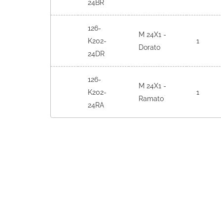
24BR
126-
M 24X1 -
K202-
1
Dorato
24DR
126-
M 24X1 -
K202-
1
Ramato
24RA