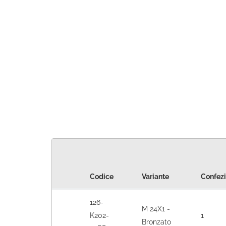
Codice
Variante
Confez
126-
M 24X1 -
K202-
1
Bronzato