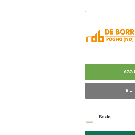
.
AGGI
RIC
Busta