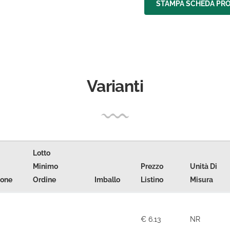
STAMPA SCHEDA PR
Varianti
Lotto
Minimo
Prezzo
Unità Di
ione
Ordine
Imballo
Listino
Misura
€ 6.13
NR