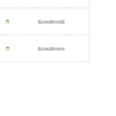
8033408933566
8033408933559