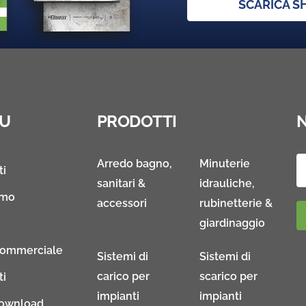
SCARICA 
U
PRODOTTI
Arredo bagno,
Minuterie
ti
sanitari &
idrauliche,
amo
accessori
rubinetterie &
giardinaggio
Commerciale
Sistemi di
Sistemi di
carico per
scarico per
ti
impianti
impianti
download