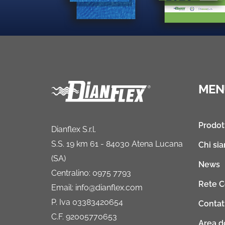
MEN
Prodot
Dianflex S.r.l.
S.S. 19 km 61 - 84030 Atena Lucana
Chi si
(SA)
News
Centralino: 0975 7793
Rete 
Email: info@dianflex.com
P. Iva 03383420654
Contat
C.F. 92005770653
Area 