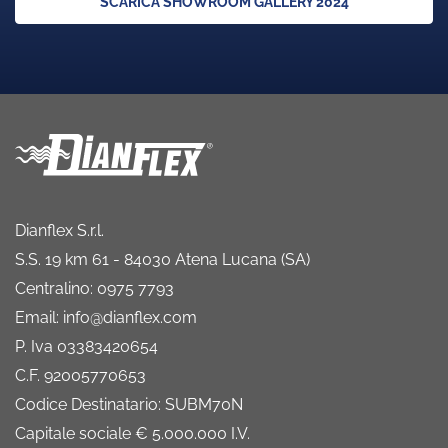
SCARICA SHOWROOM GALLERY 2024
Dianflex S.r.l.
S.S. 19 km 61 - 84030 Atena Lucana (SA)
Centralino: 0975 7793
Email: info@dianflex.com
P. Iva 03383420654
C.F. 92005770653
Codice Destinatario: SUBM70N
Capitale sociale € 5.000.000 I.V.