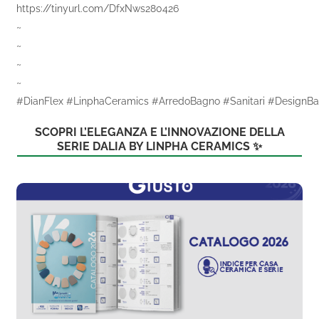
https://tinyurl.com/DfxNws280426
~
~
~
~
#DianFlex #LinphaCeramics #ArredoBagno #Sanitari #DesignB
SCOPRI L’ELEGANZA E L’INNOVAZIONE DELLA
SERIE DALIA BY LINPHA CERAMICS ✨