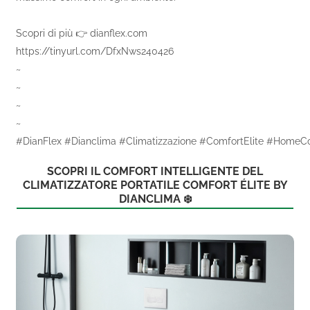
Scopri di più 👉 dianflex.com
https://tinyurl.com/DfxNws240426
~
~
~
~
#DianFlex #Dianclima #Climatizzazione #ComfortElite #HomeC
SCOPRI IL COMFORT INTELLIGENTE DEL
CLIMATIZZATORE PORTATILE COMFORT ÉLITE BY
DIANCLIMA ❄️