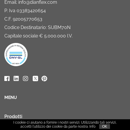
Email: info@dianflex.com
P. Iva 03383420654
C.F. 92005770653
Codice Destinatario: SUBM70N
Capitale sociale € 5.000.000 I.V.
MENU
Prodotti
I cookie ci aiutano a fornire i nostri servizi. Utilizzando tali servizi,
accetti l'utilizzo dei cookie da parte nostra.
Info
OK
Chi siamo