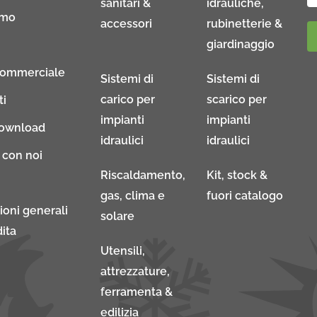
sanitari &
idrauliche,
amo
accessori
rubinetterie &
giardinaggio
Commerciale
Sistemi di
Sistemi di
carico per
scarico per
ti
impianti
impianti
download
idraulici
idraulici
 con noi
Riscaldamento,
Kit, stock &
gas, clima e
fuori catalogo
ioni generali
solare
ita
Utensili,
attrezzature,
ferramenta &
edilizia