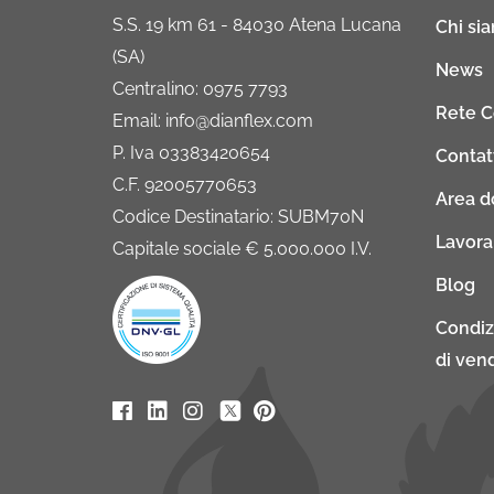
S.S. 19 km 61 - 84030 Atena Lucana
Chi si
(SA)
News
Centralino: 0975 7793
Rete 
Email: info@dianflex.com
P. Iva 03383420654
Contat
C.F. 92005770653
Area 
Codice Destinatario: SUBM70N
Lavora
Capitale sociale € 5.000.000 I.V.
Blog
Condiz
di vend