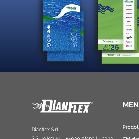
MEN
Prodot
Dianflex S.r.l.
S.S. 19 km 61 - 84030 Atena Lucana