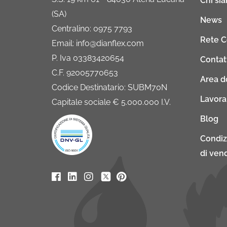
Chi si
(SA)
News
Centralino: 0975 7793
Rete 
Email: info@dianflex.com
P. Iva 03383420654
Contat
C.F. 92005770653
Area 
Codice Destinatario: SUBM70N
Lavora
Capitale sociale € 5.000.000 I.V.
Blog
Condiz
di vend