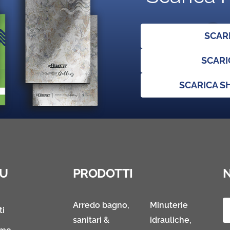
SCAR
SCARI
SCARICA 
U
PRODOTTI
Arredo bagno,
Minuterie
ti
sanitari &
idrauliche,