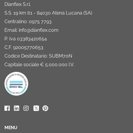
Dianflex S.r.l.
S.S. 19 km 61 - 84030 Atena Lucana (SA)
Centralino: 0975 7793
Email: info@dianflex.com
P. Iva 03383420654
C.F. 92005770653
Codice Destinatario: SUBM70N
Capitale sociale € 5.000.000 I.V.
MENU