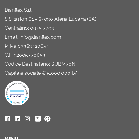
Dianflex S.r.l.
S.S. 19 km 61 - 84030 Atena Lucana (SA)
Centralino: 0975 7793
Email: info@dianflex.com
P. Iva 03383420654
C.F. 92005770653
Codice Destinatario: SUBM70N
Capitale sociale € 5.000.000 I.V.
MENU