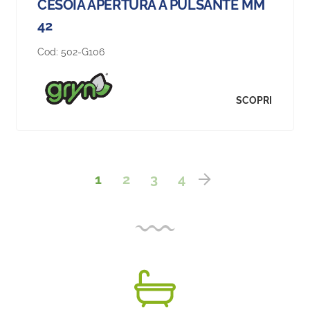
CESOIA APERTURA A PULSANTE MM
42
Cod:
502-G106
SCOPRI
1
2
3
4