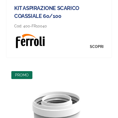
KIT ASPIRAZIONE SCARICO
COASSIALE 60/100
Cod:
400-FR10040
SCOPRI
NEW
PROMO