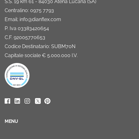
S.S. 19 km 61 - 84030 Atena Lucana (SA)
Centralino: 0975 7793
Email: info@dianflex.com
P. Iva 03383420654
C.F. 92005770653
Codice Destinatario: SUBM70N
Capitale sociale € 5.000.000 I.V.
MENU