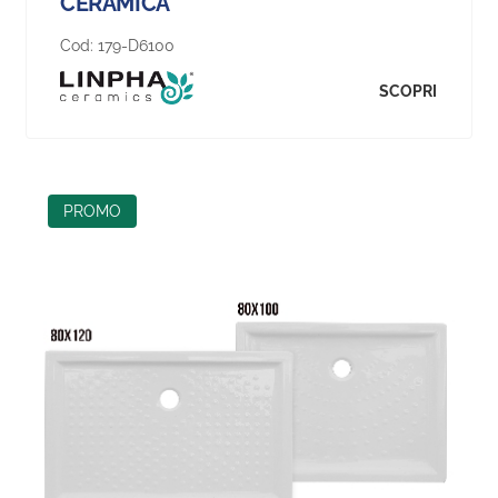
CERAMICA
Cod:
179-D6100
SCOPRI
PROMO