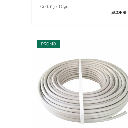
Cod:
630-TC90
SCOPRI
NEW
PROMO