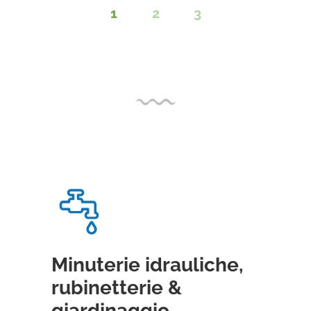
1
2
3
Minuterie idrauliche,
rubinetterie &
giardinaggio