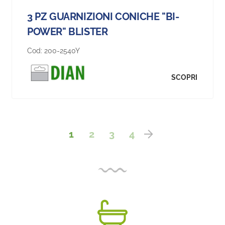
3 PZ GUARNIZIONI CONICHE "BI-
POWER" BLISTER
Cod:
200-2540Y
SCOPRI
1
2
3
4