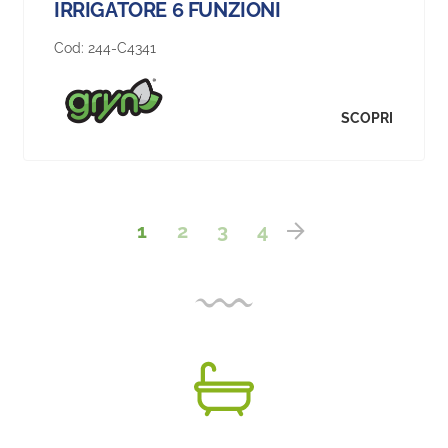
IRRIGATORE 6 FUNZIONI
Cod:
244-C4341
SCOPRI
1
2
3
4