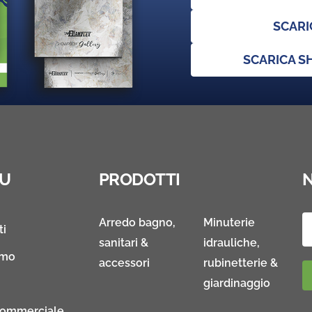
SCARI
SCARICA 
U
PRODOTTI
Arredo bagno,
Minuterie
ti
sanitari &
idrauliche,
amo
accessori
rubinetterie &
giardinaggio
Commerciale