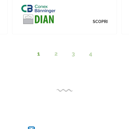
SCOPRI
1
2
3
4