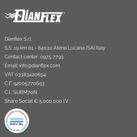
Dianflex S.r.l.
S.S. 19 km 61 - 84030 Atena Lucana (SA) Italy
Contact center: 0975 7793
Email: info@dianflex.com
VAT 03383420654
C.F. 92005770653
C.I.: SUBM70N
Share Social € 5.000.000 I.V.