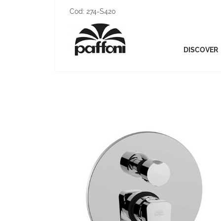
Cod:
274-S420
DISCOVER