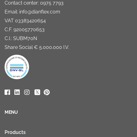
Contact center: 0975 7793
Email: info@dianflex.com
VAT 03383420654
C.F. 92005770653
C.I.: SUBM70N
Share Social € 5.000.000 I.V.
MENU
Products