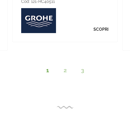
Cod:
121-HC40511
SCOPRI
1
2
3