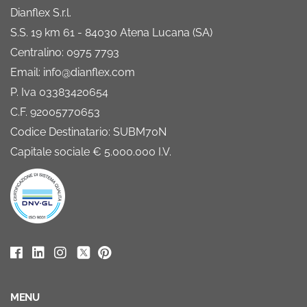
Dianflex S.r.l.
S.S. 19 km 61 - 84030 Atena Lucana (SA)
Centralino: 0975 7793
Email: info@dianflex.com
P. Iva 03383420654
C.F. 92005770653
Codice Destinatario: SUBM70N
Capitale sociale € 5.000.000 I.V.
MENU