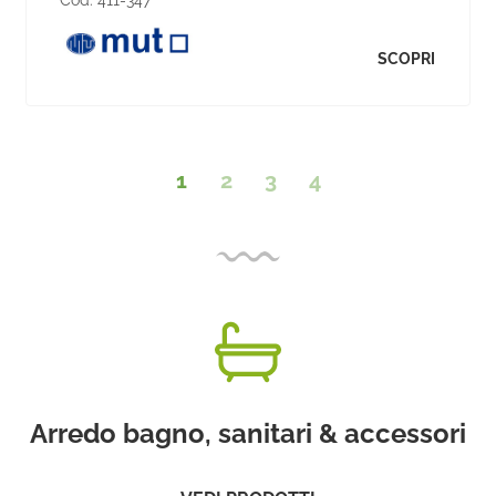
Cod:
411-347
SCOPRI
1
2
3
4
Arredo bagno, sanitari & accessori