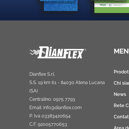
MEN
Prodot
Dianflex S.r.l.
S.S. 19 km 61 - 84030 Atena Lucana
Chi si
(SA)
News
Centralino: 0975 7793
Rete 
Email: info@dianflex.com
P. Iva 03383420654
Contat
C.F. 92005770653
Area 