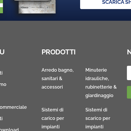
SCARICA 
U
PRODOTTI
Arredo bagno,
Minuterie
ti
sanitari &
idrauliche,
amo
accessori
rubinetterie &
giardinaggio
Commerciale
Sistemi di
Sistemi di
carico per
scarico per
ti
impianti
impianti
download