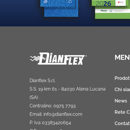
MEN
Prodot
Dianflex S.r.l.
S.S. 19 km 61 - 84030 Atena Lucana
Chi si
(SA)
News
Centralino: 0975 7793
Rete 
Email: info@dianflex.com
P. Iva 03383420654
Contat