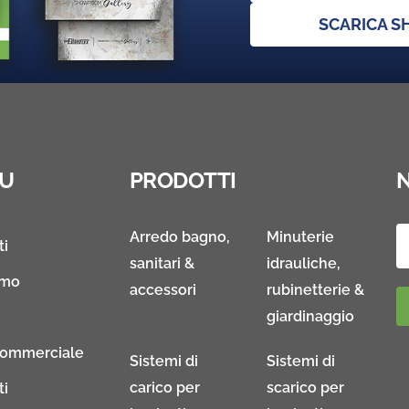
SCARICA 
U
PRODOTTI
Arredo bagno,
Minuterie
ti
sanitari &
idrauliche,
amo
accessori
rubinetterie &
giardinaggio
Commerciale
Sistemi di
Sistemi di
carico per
scarico per
ti