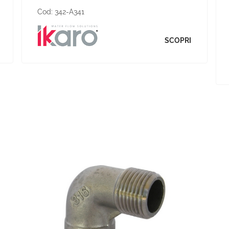
Cod:
342-A341
SCOPRI