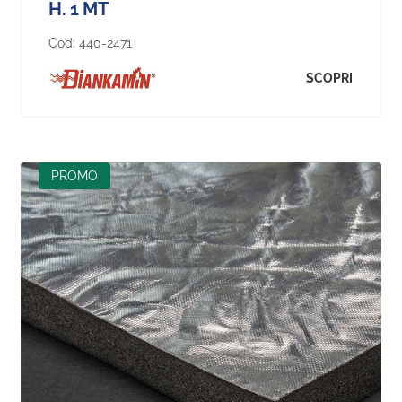
H. 1 MT
Cod:
440-2471
SCOPRI
NEW
PROMO