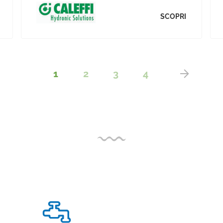
SCOPRI
1
2
3
4