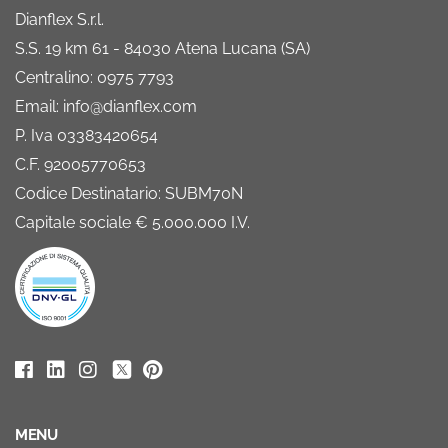
Dianflex S.r.l.
S.S. 19 km 61 - 84030 Atena Lucana (SA)
Centralino: 0975 7793
Email: info@dianflex.com
P. Iva 03383420654
C.F. 92005770653
Codice Destinatario: SUBM70N
Capitale sociale € 5.000.000 I.V.
MENU