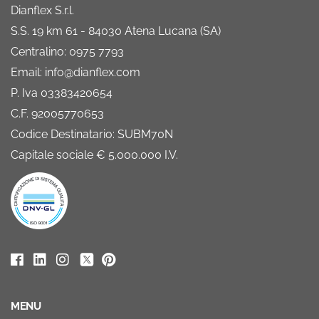
Dianflex S.r.l.
S.S. 19 km 61 - 84030 Atena Lucana (SA)
Centralino: 0975 7793
Email: info@dianflex.com
P. Iva 03383420654
C.F. 92005770653
Codice Destinatario: SUBM70N
Capitale sociale € 5.000.000 I.V.
MENU