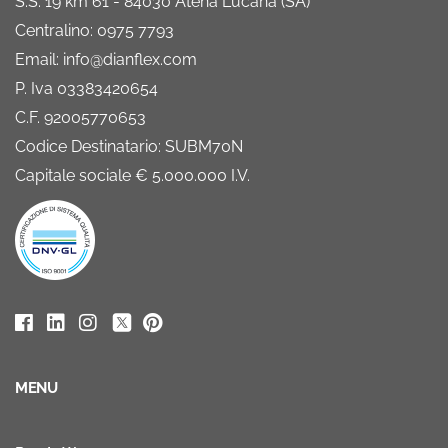
S.S. 19 km 61 - 84030 Atena Lucana (SA)
Centralino: 0975 7793
Email: info@dianflex.com
P. Iva 03383420654
C.F. 92005770653
Codice Destinatario: SUBM70N
Capitale sociale € 5.000.000 I.V.
MENU