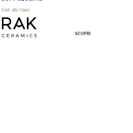
Cod:
182-U901
SCOPRI