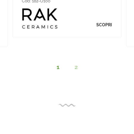
Cod:
182-U100
SCOPRI
1
2